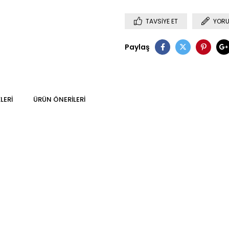
TAVSIYE ET
YORU
Paylaş
LERI
ÜRÜN ÖNERILERI