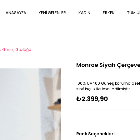
ANASAYFA
YENİ GELENLER
KADIN
ERKEK
TÜM Ü
ns Güneş Gözlüğü
Monroe Siyah Çerçeve
100% UV400 Güneş koruma özelliğ
sınıf işçilik ile imal edilmiştir.
₺2.399,90
Renk Seçenekleri