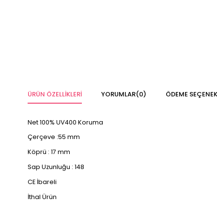
ÜRÜN ÖZELLIKLERI
YORUMLAR
(0)
ÖDEME SEÇENEK
Net 100% UV400 Koruma
Çerçeve :55 mm
Köprü : 17 mm
Sap Uzunluğu : 148
CE İbareli
İthal Ürün