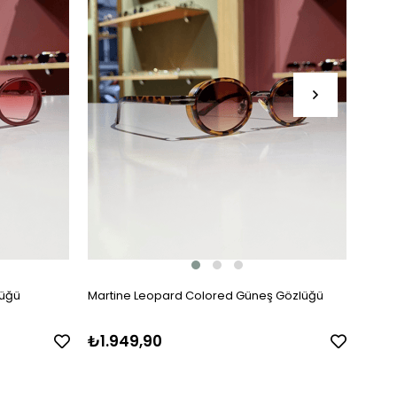
lüğü
Martine Leopard Colored Güneş Gözlüğü
Marti
₺1.949,90
₺1.