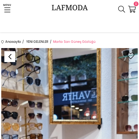
0
MENU
Anasayfa
YENİ GELENLER
Marta Sarı Güneş Gözlüğü