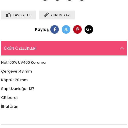
TAVSIYE ET
YORUM YAZ
Paylaş
ÜRÜN ÖZELLIKLERI
Net 100% UV400 Koruma
Çerçeve :48 mm
Köprü : 20 mm
Sap Uzunluğu : 137
CE İbareli
İthal Ürün